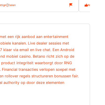
ttig
Delen
Nuttig
Del
 met een rijk aanbod aan entertainment
biele kanalen. Live dealer sessies met
7 klaar via email en live chat. Een Android
ond mobiel casino. Betano richt zich op de
t product integriteit waarborgt door RNG
 Financial transacties verlopen soepel met
 rollover regels structureren bonussen fair.
al authority op door deze elementen