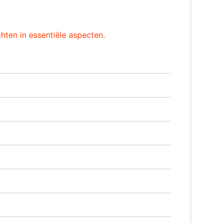
hten in essentiële aspecten.