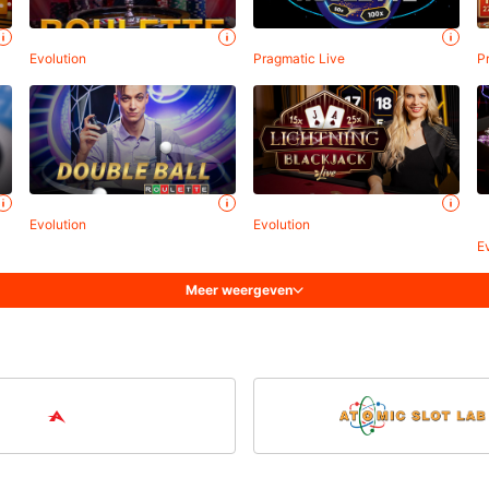
Roulette
Mega Roulette
P
Evolution
Pragmatic Live
P
Double Ball Roulette
Lightning Blackjack
X
Evolution
Evolution
R
E
Meer weergeven