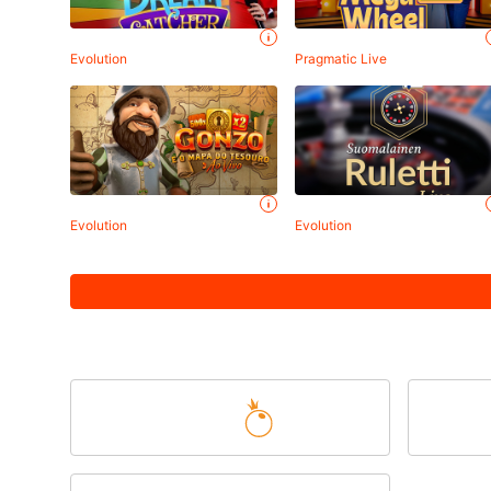
Dream Catcher
Mega Wheel
Evolution
Pragmatic Live
Gonzo's Treasure Map
Suomalainen Ruletti
Evolution
Evolution
Providers