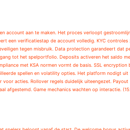
nboarding
n account aan te maken. Het proces verloopt gestroomlijnd
rt een verificatiestap de account volledig. KYC controles 
veiligen tegen misbruik. Data protection garandeert dat per
gang tot het spelportfolio. Deposits activeren het saldo m
ompliance met KSA normen vormt de basis. SSL encryption 
leerde spellen en volatility opties. Het platform nodigt u
r voor acties. Rollover regels duidelijk uiteengezet. Payou
lokaal afgestemd. Game mechanics wachten op interactie. (1
orwaarden
 spelers beloont vanaf de start. De welcome bonus activee