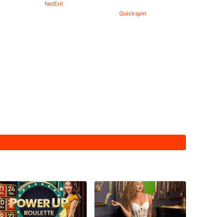
NetEnt
Cash Collec
Quickspin