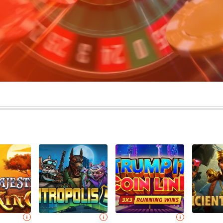
ing
Nitropolis 5
Trump It Coin
Ancient 