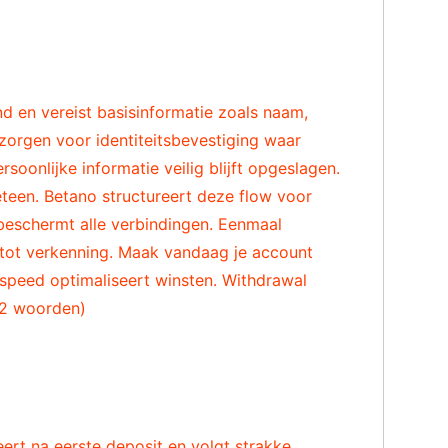
 en vereist basisinformatie zoals naam,
zorgen voor identiteitsbevestiging waar
soonlijke informatie veilig blijft opgeslagen.
eteen. Betano structureert deze flow voor
beschermt alle verbindingen. Eenmaal
it tot verkenning. Maak vandaag je account
t speed optimaliseert winsten. Withdrawal
52 woorden)
rt na eerste deposit en volgt strakke