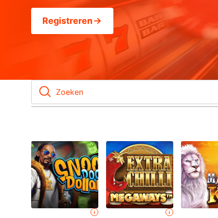
Registreren
Populaire spellen
Snoop Dogg
Extra Chilli
Majestic K